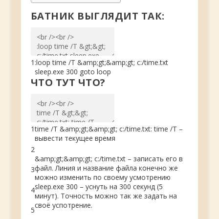
БАТНИК ВЫГЛЯДИТ ТАК:
1
:
loop
time
/
T
&
amp
;
gt
;
&
amp
;
gt
;
c
:
/
time
.
txt
sleep
.
exe
300
goto
loop
ЧТО ТУТ ЧТО?
1
time
/
T
&
amp
;
gt
;
&
amp
;
gt
;
c
:
/
time
.
txt
:
time
/
T
–
вывести текущее время
2
&
amp
;
gt
;
&
amp
;
gt
;
c
:
/
time
.
txt
–
записать его в
файл
.
Линия и название файла конечно же
3
можно изменить по своему усмотрению
sleep
.
exe
300
–
уснуть на
300
секунд
(
5
4
минут
)
.
Точность можно так же задать на
своё успотрение
.
5