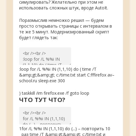
симулировать? Желательно при этом не
использовать сложных штук, вроде AutoIt.
Поразмыслив немножко решил — будем
просто открывать страницы с интервалом в
те же 5 минут. Модернизированный скрипт
будет глядеть так:
:
loop
for
/
L
%
%
i
IN
(
1
,
1
,
10
)
do
(
time
/
T
&
amp
;
gt
;
&
amp
;
gt
;
c
:
/
time
.
txt
start
C
:
ff
firefox
av
–
school
.
ru
sleep
.
exe
300
)
taskkill
/
im
firefox
.
exe
/
f
goto
loop
ЧТО ТУТ ЧТО?
1
for
/
L
%
%
i
IN
(
1
,
1
,
10
)
do
(
.
.
.
)
–
повторить
10
раз
time
/
T
&
amp
;
gt
;
&
amp
;
gt
;
c
:
/
time
.
txt
и