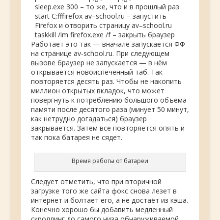
sleep
.
exe
300
–
то же
,
что и в прошлый раз
start
C
:
ff
firefox
av
–
school
.
ru
–
запустить
Firefox
и отворить страницу
av
–
school
.
ru
taskkill
/
im
firefox
.
exe
/
f
–
закрыть браузер
Работает это так — вначале запускается ФФ
на странице av-school.ru. При следующем
вызове браузер не запускается — в нём
открывается новоиспеченный таб. Так
повторяется десять раз. Чтобы не накопить
миллион открытых вкладок, что может
повергнуть к потреблению большого объема
памяти после десятого раза (минует 50 минут,
как нетрудно догадаться) браузер
закрывается. Затем все повторяется опять и
так пока батарея не сядет.
Время работы от батареи
Следует отметить, что при вторичной
загрузке того же сайта фокс снова лезет в
интернет и болтает его, а не достаёт из кэша.
Конечно хорошо бы добавить медленный
скроллинг до самого низа обнаруживаемой