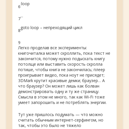
:
loop
6
.
.
.
7
goto
loop
–
непреходящий цикл
8
9
Легко проделав все эксперименты:
книгочиталка может скроллить, пока текст не
закончится, потому нужно подыскать книгу
потолще или выставить скорость скролла
потише, чтобы книга не закончилась; плеер
проигрывает видео, пока ноут не присядет;
3DMark крутит красивые демки; браузер… А
что браузер? Он может лишь как болван
демонстрировать одну и ту же страницу.
Смысла в этом не много, так как Wi-Fi тоже
умеет запорошить и не потреблять энергии.
Тут уже пришлось подумать — что можно
считать обычным интернет-серфингом, но
так, чтобы это было не тяжело