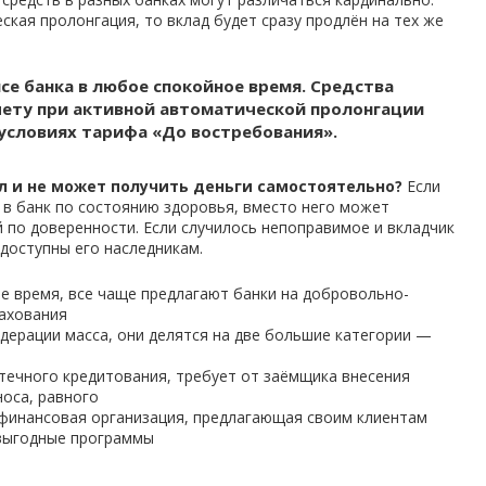
кая пролонгация, то вклад будет сразу продлён на тех же
се банка в любое спокойное время. Средства
чету при активной автоматической пролонгации
условиях тарифа «До востребования».
ал и не может получить деньги самостоятельно?
Если
ь в банк по состоянию здоровья, вместо него может
 по доверенности. Если случилось непоправимое и вкладчик
 доступны его наследникам.
ее время, все чаще предлагают банки на добровольно-
рахования
дерации масса, они делятся на две большие категории —
течного кредитования, требует от заёмщика внесения
оса, равного
финансовая организация, предлагающая своим клиентам
выгодные программы