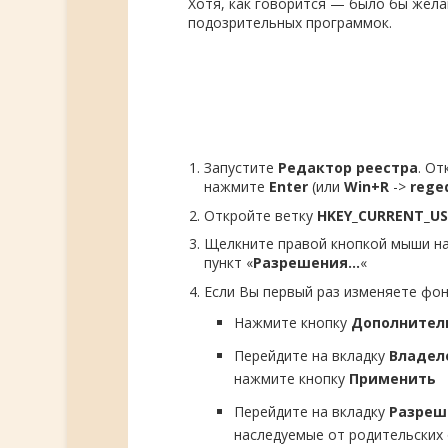
Хотя, как говорится — было бы жела
подозрительных программок.
Запустите
Редактор реестра
. О
нажмите
Enter
(или
Win+R
->
rege
Откройте ветку
HKEY_CURRENT_US
Щелкните правой кнопкой мыши н
пункт «
Разрешения…
«
Если Вы первый раз изменяете фо
Нажмите кнопку
Дополнител
Перейдите на вкладку
Владел
нажмите кнопку
Применить
Перейдите на вкладку
Разреш
наследуемые от родительских 