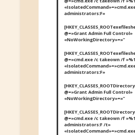
@=»cmd.exe /c takeown /f »%1»
«IsolatedCommand»=»cmd.exe /
administrators:F»
[HKEY_CLASSES_ROOTexefileshe
@=»Grant Admin Full Control»
«NoWorkingDirectory»=»”
[HKEY_CLASSES_ROOTexefilesh
@=»cmd.exe /c takeown /f »%1»
«IsolatedCommand»=»cmd.exe /
administrators:F»
[HKEY_CLASSES_ROOTDirectorys
@=»Grant Admin Full Control»
«NoWorkingDirectory»=»”
[HKEY_CLASSES_ROOTDirectory
@=»cmd.exe /c takeown /f »%1»
administrators:F /t»
«IsolatedCommand»=»cmd.exe /