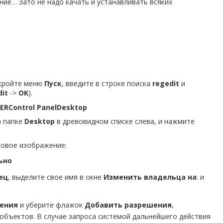
ние… Зато не надо качать и устанавливать всяких
ткройте меню
Пуск
, введите в строке поиска
regedit
и
dit
->
OK
).
ERControl PanelDesktop
а папке
Desktop
в древовидном списке слева, и нажмите
новое изображение:
ьно
ец
, выделите свое имя в окне
Изменить владельца на
: и
ения
и уберите флажок
Добавить разрешения
,
объектов. В случае запроса системой дальнейшего действия