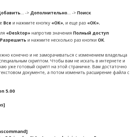
Добавить
… ->
Дополнительно
… ->
Поиск
е
Все
и нажмите кнопку
«OK»
, и еще раз
«ОК».
ля
«Desktop»
напротив значения
Полный доступ
Разрешить
и нажмите несколько раз кнопки
ОК
.
ожно конечно и не заморачиваться с изменением владельца
 специальным скриптом. Чтобы вам не искать в интернете и
аю уже готовый скрипт на этой страничке. Вам достаточно
 текстовом документе, а потом изменить расширение файла с
on 5.00
s]
nascommand]