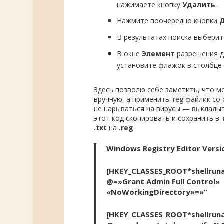
нажимаете кнопку
Удалить
.
Нажмите поочередно кнопки
В результатах поиска выберит
В окне
Элемент
разрешения д
установите флажок в столбце
Здесь позволю себе заметить, что м
вручную, а применить .reg файлик со
не нарываться на вирусы — выкладыв
этот код скопировать и сохранить в
.txt
на
.reg
Windows Registry Editor Versi
[HKEY_CLASSES_ROOT*shellruna
@=»Grant Admin Full Control»
«NoWorkingDirectory»=»”
[HKEY_CLASSES_ROOT*shellru