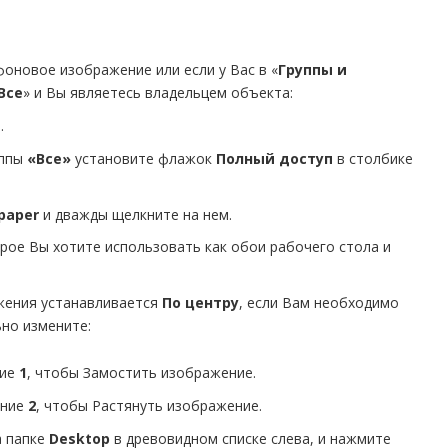
фоновое изображение или если у Вас в «
Группы и
Все
» и Вы являетесь владельцем объекта:
.
уппы
«Все»
установите флажок
Полный доступ
в столбике
paper
и дважды щелкните на нем.
рое Вы хотите использовать как обои рабочего стола и
жения устанавливается
По центру
, если Вам необходимо
но измените:
ие
1
, чтобы Замостить изображение.
ение
2
, чтобы Растянуть изображение.
 папке
Desktop
в древовидном списке слева, и нажмите