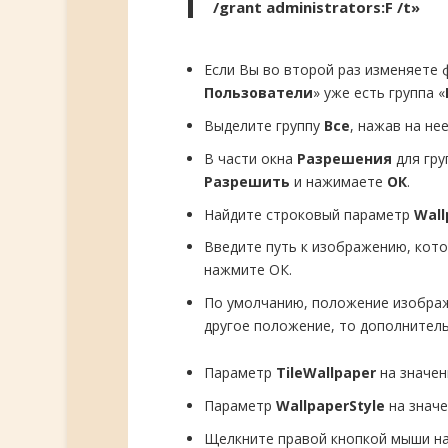
/grant administrators:F /t»
Если Вы во второй раз изменяете 
Пользователи
» уже есть группа «
Выделите группу
Все
, нажав на нее
В части окна
Разрешения
для гр
Разрешить
и нажимаете
ОК
.
Найдите строковый параметр
Wall
Введите путь к изображению, кото
нажмите ОК.
По умолчанию, положение изобра
другое положение, то дополнитель
Параметр
TileWallpaper
на значен
Параметр
WallpaperStyle
на знач
Щелкните правой кнопкой мыши на