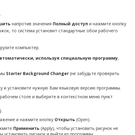
.
шить
напротив значения
Полный доступ
и нажмите кнопку
лажок, то система установит стандартные обои рабочего
грузите компьютер.
 Автоматически, используя специальную программу.
ммы
Starter Background Changer
(не забудьте проверить
ку и установите нужную Вам языковую версию программы.
рабочем столе и выберите в контекстном меню пункт
.
ажение и нажмите кнопку
Открыть
(Open).
ажмите
Применить
(Apply), чтобы установить рисунок не
бы установить рисунок и выйти из программы.