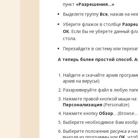
пункт
«Разрешения…»
Выделите группу
Все
, нажав на нее
Уберите флажок в столбце
Разре
ОК
. Если Вы не уберете данный ф
стола.
Перезайдите в систему или переза
А теперь более простой способ.
Найдите и скачайте архив програ
архив на вирусы!)
Разархивируйте файл в любую пап
Нажмите правой кнопкой мыши на 
Персонализация
(Personalize)
Нажмите кнопку
Обзор
… (Browse…)
Выберите необходимое Вам изобр
Выберите положение рисунка и н
выходя из программы или
ОК
, что